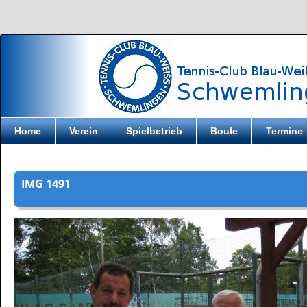
Direkt zum Inhalt
Home
Verein
Spielbetrieb
Boule
Termine
IMG 1491