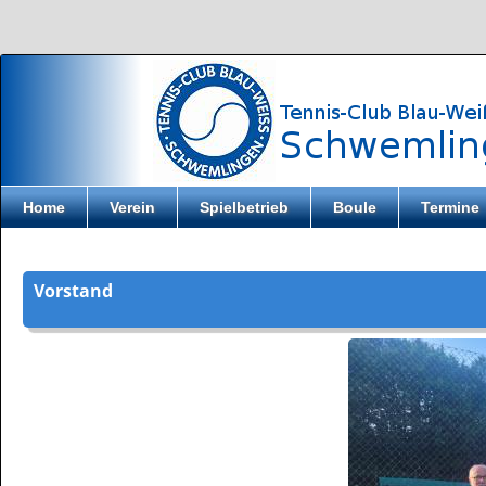
Direkt zum Inhalt
Home
Verein
Spielbetrieb
Boule
Termine
Vorstand