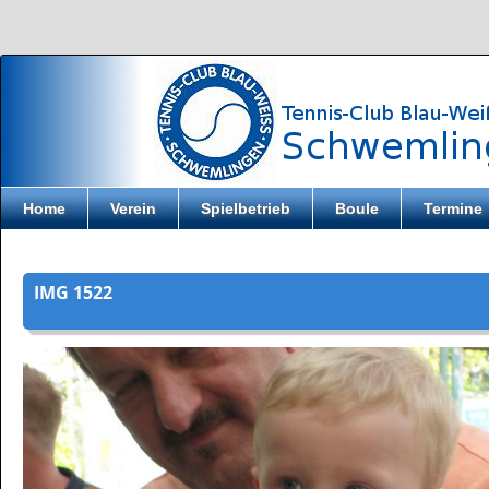
Direkt zum Inhalt
Home
Verein
Spielbetrieb
Boule
Termine
IMG 1522