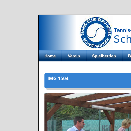
Direkt zum Inhalt
Home
Verein
Spielbetrieb
B
IMG 1504