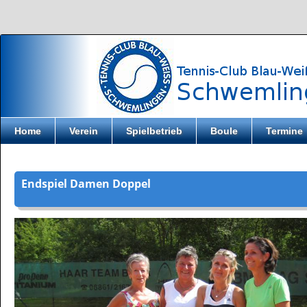
Direkt zum Inhalt
Home
Verein
Spielbetrieb
Boule
Termine
Endspiel Damen Doppel